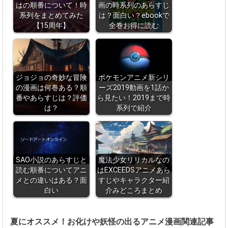
はの順番について！時
画の時系列のあらすじ
系列をまとめてみた
は？面白い？ebookで
【15周年】
全巻お得に読む
ジョジョの奇妙な冒険
ポケモンアニメ新シリ
の漫画は何巻ある？順
ーズ2019動画を1話か
番やあらすじは？評価
ら見たい！2019まで時
は？
系列で紹介
SAO小説のあらすじと
魔法少女リリカルなの
読む順番についてアニ
はEXCEEDSアニメあら
メとの違いはある？面
すじやキャラクター紹
白い
介みどころまとめ
夏にオススメ！お化けや妖怪の出るアニメ漫画関連記事