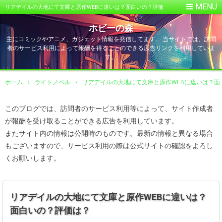
リアデイルの大地にて文庫と原作WEBに違いは？面白いの？評価
は？
ホビーの森
主にコミックやアニメ、ガジェット情報を発信してます。 当サイトでは、訪問
者のサービス利用によって報酬を得ることのできる広告リンクを利用していま
す。
ホーム
›
ライトノベル
›
リアデイルの大地にて文庫と原作WEBに違いは？面
このブログでは、訪問者のサービス利用等によって、サイト作成者
が報酬を受け取ることができる広告を利用しています。
またサイト内の情報は公開時のものです。最新の情報と異なる場合
もございますので、サービス利用の際は公式サイトの確認をよろし
くお願いします。
リアデイルの大地にて文庫と原作WEBに違いは？
面白いの？評価は？