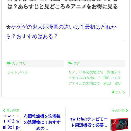
: get
bb
: get
bb
: get
bb
: get
bb
: get
bb
: get
bb
は？あらすじと見どころ＆アニメをお得に見る
ima
yg
ima
yg
ima
yg
ima
yg
ima
yg
ima
yg
gesi
a
gesi
a
gesi
a
gesi
a
gesi
a
gesi
a
ze(h
m
ze(h
m
ze(h
m
ze(h
m
ze(h
m
ze(h
m
★
ゲゲゲの鬼太郎漫画の違いは？最初はどれか
ttp
e/
ttp
e/
ttp
e/
ttp
e/
ttp
e/
ttp
e/
s://...
ho
s://...
ho
s://...
ho
s://...
ho
s://...
ho
s://...
ho
ら？おすすめはある？
@0_
bb
@0_
bb
@0_
bb
@0_
bb
@0_
bb
@0_
bb
mal
yf
mal
yf
mal
yf
mal
yf
mal
yf
mal
yf
l/im
or
l/im
or
l/im
or
l/im
or
l/im
or
l/im
or
aste
es
aste
es
aste
es
aste
es
aste
es
aste
es
カテゴリー
タグ
r/ca
t.
r/ca
t.
r/ca
t.
r/ca
t.
r/ca
t.
r/ca
t.
bine
co
bine
co
bine
co
bine
co
bine
co
bine
co
ライトノベル
リアデイルの大地にて 評価
/
リ
t/20
m/
t/20
m/
t/20
m/
アデイルの大地にて 面白い
t/20
m/
t/20
m/
/
t/20
リ
m/
アデイルの大地にて WEB 違い
0-3
pu
0-3
pu
0-3
pu
0-3
pu
0-3
pu
0-3
pu
7/a0
bli
7/a0
bli
7/a0
bli
7/a0
bli
7/a0
bli
7/a0
bli
まりも
159
c_
159
c_
159
c_
159
c_
159
c_
159
c_
341.j
ht
341.j
ht
341.j
ht
341.j
ht
341.j
ht
341.j
ht
W
pg?
m
W
pg?
m
W
pg?
m
W
pg?
m
W
pg?
m
W
pg?
m
前の記事
次の記事
o
o
o
o
o
a
_ex
l/
2
a
_ex
l/
2
a
_ex
l/
2
a
_ex
l/
2
a
_ex
l/
2
a
_ex
l/
布団乾燥機を洗濯後
n
n
n
n
n
switchのテレビモー
r
=12
w
1
r
=12
w
1
r
=12
w
1
r
=12
w
1
r
=12
w
1
r
=12
w
の洗濯物に！おすす
li
li
li
li
li
l
ド周辺機器で必要...
ni
8x1
p-
1
ni
8x1
p-
1
ni
8x1
p-
1
ni
8x1
p-
1
ni
8x1
p-
1
ni
8x1
p-
めの...
n
n
n
n
n