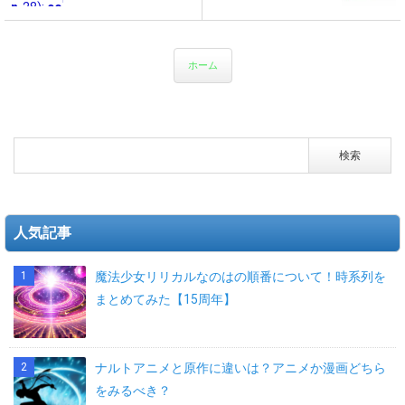
n
28):
co
8
n
28):
co
8
n
28):
co
8
n
28):
co
8
n
28):
co
8
n
28):
co
e
e
e
e
e
g
Faile
nt
g
Faile
nt
g
Faile
nt
g
Faile
nt
g
Faile
nt
g
Faile
nt
d to
en
d to
en
d to
en
d to
en
d to
en
d to
en
ope
t/t
ope
t/t
ope
t/t
ope
t/t
ope
t/t
ope
t/t
ホーム
n str
he
n str
he
n str
he
n str
he
n str
he
n str
he
ea
m
ea
m
ea
m
ea
m
ea
m
ea
m
m: H
e
m: H
e
m: H
e
m: H
e
m: H
e
m: H
e
TTP
s/
TTP
s/
TTP
s/
TTP
s/
TTP
s/
TTP
s/
requ
ka
requ
ka
requ
ka
requ
ka
requ
ka
requ
ka
est
et
est
et
est
et
est
et
est
et
est
et
faile
en
faile
en
faile
en
faile
en
faile
en
faile
en
d! H
w
d! H
w
d! H
w
d! H
w
d! H
w
d! H
w
人気記事
TT
p/
TT
p/
TT
p/
TT
p/
TT
p/
TT
p/
P/1.
th
P/1.
th
P/1.
th
P/1.
th
P/1.
th
P/1.
th
1 40
e
1 40
e
1 40
e
1 40
e
1 40
e
1 40
e
魔法少女リリカルなのはの順番について！時系列を
4 No
m
4 No
m
4 No
m
4 No
m
4 No
m
4 No
m
まとめてみた【15周年】
t Fo
e_
t Fo
e_
t Fo
e_
t Fo
e_
t Fo
e_
t Fo
e_
und i
fu
und i
fu
und i
fu
und i
fu
und i
fu
und i
fu
n
nc
n
nc
n
nc
n
nc
n
nc
n
nc
ti
ti
ti
ti
ti
ti
ナルトアニメと原作に違いは？アニメか漫画どちら
on
on
on
on
on
on
をみるべき？