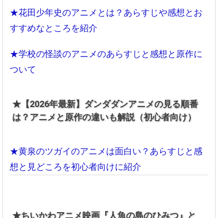
★花田少年史のアニメとは？あらすじや感想とお
すすめなところを紹介
★学校の怪談のアニメのあらすじと感想と原作に
ついて
★【2026年最新】ダンダダンアニメの見る順番
は？アニメと原作の違いも解説（初心者向け）
★黄泉のツガイのアニメは面白い？あらすじと感
想と見どころを初心者向けに紹介
/h
/h
/h
/h
/h
/h
o
o
o
o
o
o
m
m
m
m
m
m
e/
e/
e/
e/
e/
e/
★ちいかわアニメ映画『人魚の島のひみつ』と
ho
ho
ho
ho
ho
ho