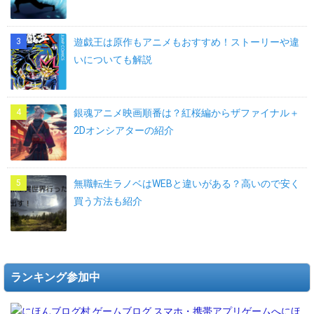
s.
s.
s.
s.
s.
s.
ph
ph
ph
ph
ph
ph
p
p
p
p
p
p
遊戯王は原作もアニメもおすすめ！ストーリーや違
いについても解説
銀魂アニメ映画順番は？紅桜編からザファイナル＋
2Dオンシアターの紹介
無職転生ラノベはWEBと違いがある？高いので安く
買う方法も紹介
ランキング参加中
にほ