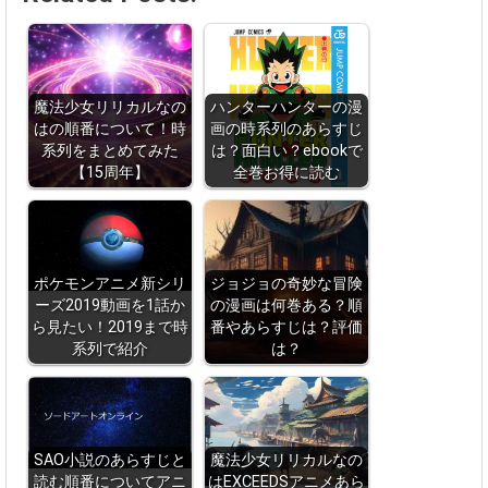
魔法少女リリカルなの
ハンターハンターの漫
はの順番について！時
画の時系列のあらすじ
系列をまとめてみた
は？面白い？ebookで
【15周年】
全巻お得に読む
ポケモンアニメ新シリ
ジョジョの奇妙な冒険
ーズ2019動画を1話か
の漫画は何巻ある？順
ら見たい！2019まで時
番やあらすじは？評価
系列で紹介
は？
SAO小説のあらすじと
魔法少女リリカルなの
読む順番についてアニ
はEXCEEDSアニメあら