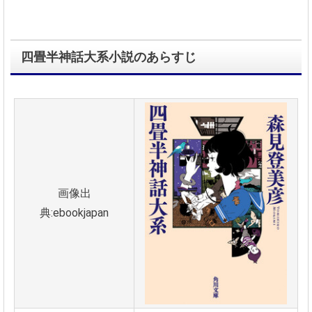
四畳半神話大系小説のあらすじ
画像出
典:ebookjapan