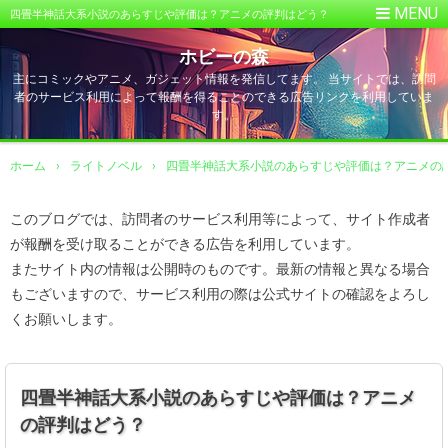
四畳半神話大系小説のあらすじや評価は？アニメの評判はどう？
ホビーの森
主にコミックやアニメ、ガジェット情報を発信してます。 当サイトでは、訪問
者のサービス利用によって報酬を得ることのできる広告リンクを利用していま
す。
ホーム
›
ライトノベル
›
四畳半神話大系小説のあらすじや評価は？アニメの
このブログでは、訪問者のサービス利用等によって、サイト作成者
が報酬を受け取ることができる広告を利用しています。
またサイト内の情報は公開時のものです。最新の情報と異なる場合
もございますので、サービス利用の際は公式サイトの確認をよろし
くお願いします。
四畳半神話大系小説のあらすじや評価は？アニメ
の評判はどう？