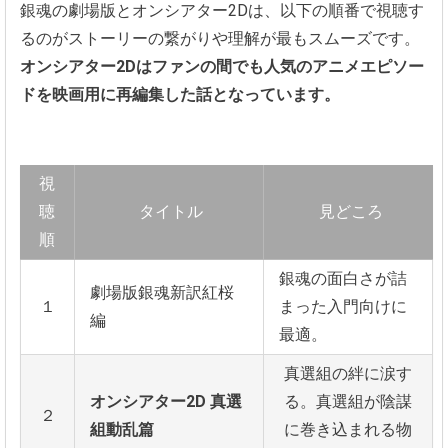
銀魂の劇場版とオンシアター2Dは、以下の順番で視聴す
るのがストーリーの繋がりや理解が最もスムーズです。
オンシアター2Dはファンの間でも人気のアニメエピソー
ドを映画用に再編集した話となっています。
視
聴
タイトル
見どころ
順
銀魂の面白さが詰
劇場版銀魂新訳紅桜
１
まった入門向けに
編
最適。
真選組の絆に涙す
オンシアター2D 真選
る。真選組が陰謀
２
組動乱篇
に巻き込まれる物