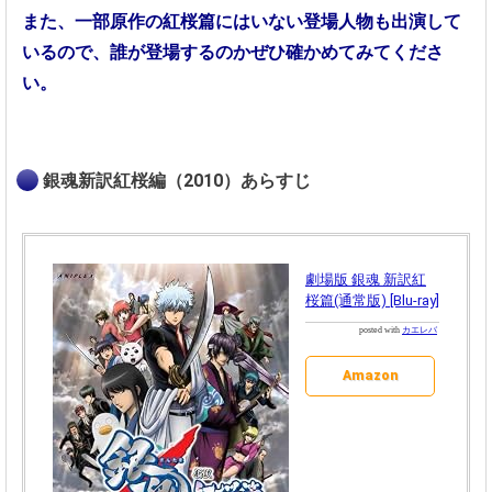
また、一部原作の紅桜篇にはいない登場人物も出演して
いるので、誰が登場するのかぜひ確かめてみてくださ
い。
銀魂新訳紅桜編（2010）あらすじ
劇場版 銀魂 新訳紅
桜篇(通常版) [Blu-ray]
posted with
カエレバ
Amazon