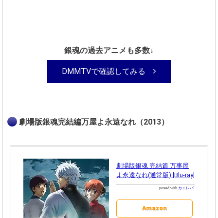
銀魂の過去アニメも多数↓
DMMTVで確認してみる
劇場版銀魂完結編万屋よ永遠なれ（2013）
劇場版銀魂 完結篇 万事屋
よ永遠なれ(通常版) [Blu-ray]
posted with
カエレバ
Amazon