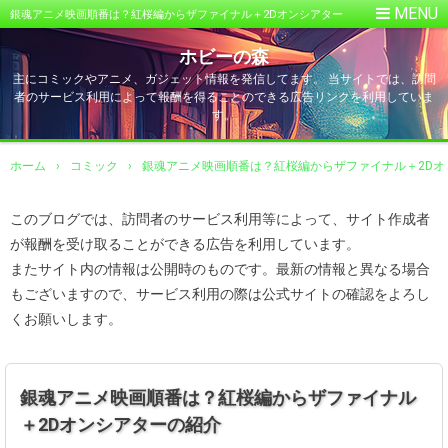
銀魂アニメ映画順番は？紅桜編からザファイナル＋2Dオンシアター
の紹介
ホビーの森
主にコミックやアニメ、ガジェット情報を発信してます。 当サイトでは、訪問
者のサービス利用によって報酬を得ることのできる広告リンクを利用していま
す。
ホーム
›
コミック
›
銀魂アニメ映画順番は？紅桜編からザファイナル＋2Dオ
このブログでは、訪問者のサービス利用等によって、サイト作成者
が報酬を受け取ることができる広告を利用しています。
またサイト内の情報は公開時のものです。最新の情報と異なる場合
もございますので、サービス利用の際は公式サイトの確認をよろし
くお願いします。
銀魂アニメ映画順番は？紅桜編からザファイナル
＋2Dオンシアターの紹介