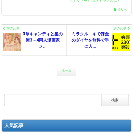
グ
/
リリー
/
4章
/
ミラクルニキ
まりも
前の記事
次の記事
3章キャンディと星の
ミラクルニキで課金
海3－4同人漫画家
のダイヤを無料で手
メ...
に入...
ホーム
人気記事