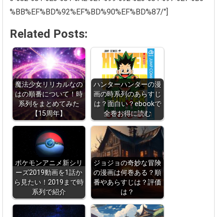
%BB%EF%BD%92%EF%BD%90%EF%BD%87/″]
Related Posts:
魔法少女リリカルなの
ハンターハンターの漫
はの順番について！時
画の時系列のあらすじ
系列をまとめてみた
は？面白い？ebookで
【15周年】
全巻お得に読む
ポケモンアニメ新シリ
ジョジョの奇妙な冒険
ーズ2019動画を1話か
の漫画は何巻ある？順
ら見たい！2019まで時
番やあらすじは？評価
系列で紹介
は？