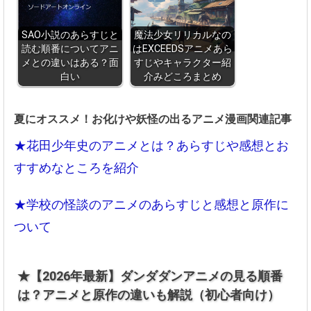
SAO小説のあらすじと
魔法少女リリカルなの
読む順番についてアニ
はEXCEEDSアニメあら
メとの違いはある？面
すじやキャラクター紹
白い
介みどころまとめ
夏にオススメ！お化けや妖怪の出るアニメ漫画関連記事
★花田少年史のアニメとは？あらすじや感想とお
すすめなところを紹介
★学校の怪談のアニメのあらすじと感想と原作に
ついて
★【2026年最新】ダンダダンアニメの見る順番
は？アニメと原作の違いも解説（初心者向け）