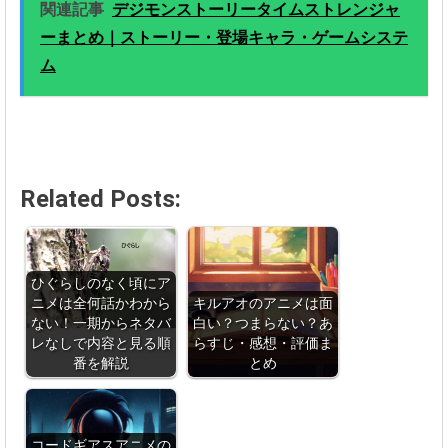
関連記事
デジモンストーリータイムストレンジャ
ーまとめ｜ストーリー・登場キャラ・ゲームシステ
ム
Related Posts:
ひぐらしのなく頃にア
ニメは全何話かわから
キルアオのアニメは面
ない！一期からネタバ
白い？つまらない？あ
レなしで内容と見る順
らすじ・感想・評価ま
番を解説
とめ
コードギアスアニメの