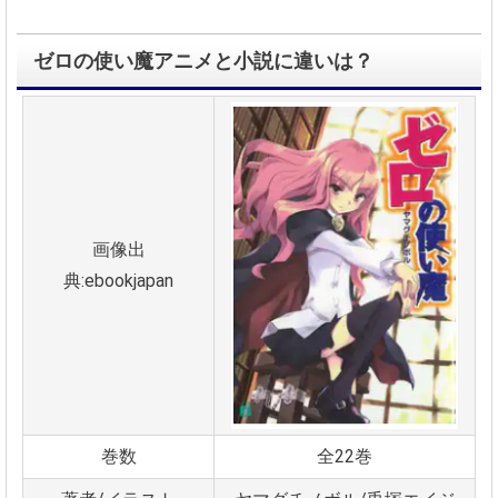
ゼロの使い魔アニメと小説に違いは？
画像出
典:ebookjapan
巻数
全22巻