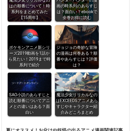
魔法少女リリカルなの
ハンターハンターの漫
はの順番について！時
画の時系列のあらすじ
系列をまとめてみた
は？面白い？ebookで
【15周年】
全巻お得に読む
ポケモンアニメ新シリ
ジョジョの奇妙な冒険
ーズ2019動画を1話か
の漫画は何巻ある？順
ら見たい！2019まで時
番やあらすじは？評価
系列で紹介
は？
SAO小説のあらすじと
魔法少女リリカルなの
読む順番についてアニ
はEXCEEDSアニメあら
メとの違いはある？面
すじやキャラクター紹
白い
介みどころまとめ
夏にオススメ！お化けや妖怪の出るアニメ漫画関連記事