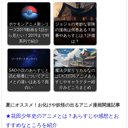
ポケモンアニメ新シリ
ジョジョの奇妙な冒険
ーズ2019動画を1話か
の漫画は何巻ある？順
ら見たい！2019まで時
番やあらすじは？評価
系列で紹介
は？
SAO小説のあらすじと
魔法少女リリカルなの
読む順番についてアニ
はEXCEEDSアニメあら
メとの違いはある？面
すじやキャラクター紹
白い
介みどころまとめ
夏にオススメ！お化けや妖怪の出るアニメ漫画関連記事
★花田少年史のアニメとは？あらすじや感想とお
すすめなところを紹介