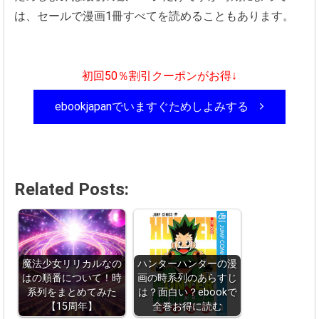
は、セールで漫画1冊すべてを読めることもあります。
初回50％割引クーポンがお得↓
ebookjapanでいますぐためしよみする
Related Posts:
魔法少女リリカルなの
ハンターハンターの漫
はの順番について！時
画の時系列のあらすじ
系列をまとめてみた
は？面白い？ebookで
【15周年】
全巻お得に読む