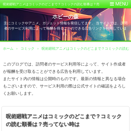
呪術廻戦アニメはコミックのどこまで？コミックの読む順番は？売
ってない時は
ホビーの森
主にコミックやアニメ、ガジェット情報を発信してます。 当サイトでは、訪問
者のサービス利用によって報酬を得ることのできる広告リンクを利用していま
す。
ホーム
›
コミック
›
呪術廻戦アニメはコミックのどこまで？コミックの読む
このブログでは、訪問者のサービス利用等によって、サイト作成者
が報酬を受け取ることができる広告を利用しています。
またサイト内の情報は公開時のものです。最新の情報と異なる場合
もございますので、サービス利用の際は公式サイトの確認をよろし
くお願いします。
呪術廻戦アニメはコミックのどこまで？コミック
の読む順番は？売ってない時は