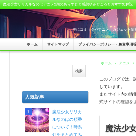
魔法少女リリカルなのはアニメ2期のあらすじと感想やみどころとおすすめ解説
主にコミックやアニメ、ガジェット情
ホーム
サイトマップ
プライバシーポリシー・免責事項
ホーム
›
アニメ
›
このブログでは、
しています。
またサイト内の情
人気記事
式サイトの確認を
魔法少女リリカ
ルなのはの順番
魔法少
について！時系
列をまとめてみ