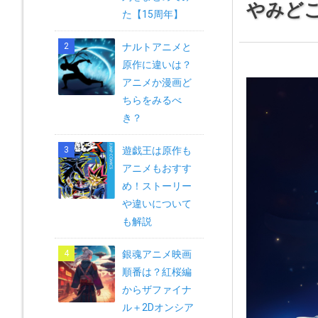
やみど
た【15周年】
ナルトアニメと
原作に違いは？
アニメか漫画ど
ちらをみるべ
き？
遊戯王は原作も
アニメもおすす
め！ストーリー
や違いについて
も解説
銀魂アニメ映画
順番は？紅桜編
からザファイナ
ル＋2Dオンシア