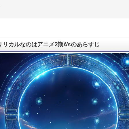
め
リリカルなのはアニメ2期A'sのあらすじ