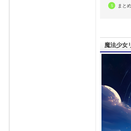
まと
魔法少女